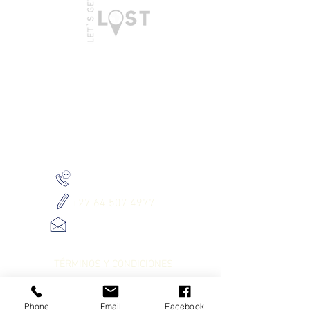
PONTE EN CONTACTO CON NOSOTROS
+27 010 534 8980
+27 64 507 4977
info@letsgetlost.co.za
LET`S GET SERIOUS
TÉRMINOS Y CONDICIONES
INDEMNITY FORM
Phone
Email
Facebook