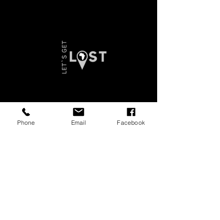
Phone
Email
Facebook
WASILIANA NASI
+27 010 534 8980
+27 64 507 4977
info@letsgetlost.co.za
LET`S GET SERIOUS