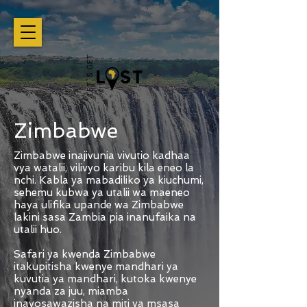
Zimbabwe
Zimbabwe inajivunia vivutio kadhaa
vya watalii, vilivyo karibu kila eneo la
nchi. Kabla ya mabadiliko ya kiuchumi,
sehemu kubwa ya utalii wa maeneo
haya ulifika upande wa Zimbabwe
lakini sasa Zambia pia inanufaika na
utalii huo.
Safari ya kwenda Zimbabwe
itakupitisha kwenye mandhari ya
kuvutia ya mandhari, kutoka kwenye
nyanda za juu, miamba
inayosawazisha na miti ya msasa