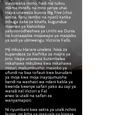
inayowaka moto, hadi miji tulivu,
milima mirefu na mito yenye uhai.
Hapa unaweza kuona Big Five (chui,
simba, faru, tembo na nyati) katika
mbuga zake za kitaifa, kugundua
maeneo ya kiakiolojia
yaliyoorodheshwa ya Urithi wa Dunia
na kustaajabia mojawapo ya maajabu
ya asili ya ulimwengu, Victoria Falls.
Mji mkuu Harare unaleta hisia za
kupendeza za Kiafrika za majira ya
joto. Hapa unaweza kutembelea
mikahawa mikubwa kwa mikahawa
mizuri, makumbusho, masoko ya
ufundi na baa tofauti kwa burudani
ya moja kwa moja inayojumuisha
bendi na washairi wa ndani kabla ya
kwenda kwenye safari yako au cap ya
watalii
ital Victori a Fal
eneo la utalii na safari za
wanyamapori.
Ni nyumbani kwa sekta ya utalii nchini
humo, na licha ya masuala ya kisiasa