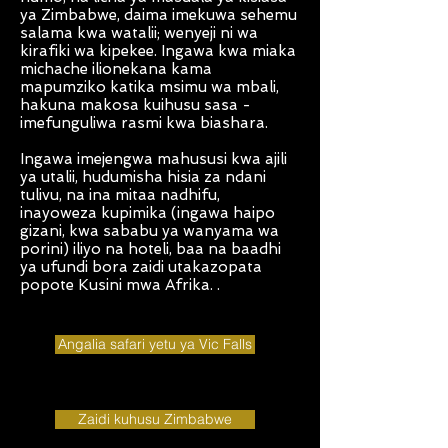
ya Zimbabwe, daima imekuwa sehemu
salama kwa watalii; wenyeji ni wa
kirafiki wa kipekee. Ingawa kwa miaka
michache ilionekana kama
mapumziko katika msimu wa mbali,
hakuna makosa kuihusu sasa -
imefunguliwa rasmi kwa biashara.
Ingawa imejengwa mahususi kwa ajili
ya utalii, hudumisha hisia za ndani
tulivu, na ina mitaa nadhifu,
inayoweza kupimika (ingawa haipo
gizani, kwa sababu ya wanyama wa
porini) iliyo na hoteli, baa na baadhi
ya ufundi bora zaidi utakazopata
popote Kusini mwa Afrika. .
Angalia safari yetu ya Vic Falls
Zaidi kuhusu Zimbabwe